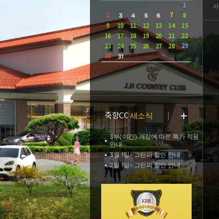
1
사
2
3
4
5
6
7
8
9
10
11
12
13
14
15
16
17
18
19
20
21
22
29
23
24
25
26
27
28
30
31
새소식
죽향CC
3부(야간) 개장에 따른 특가 적용
안내
3월 1일~ 그린피 할인 안내
2월 1일~ 그린피 할인 안내