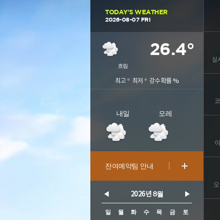
TODAY'S WEATHER
2026-08-07 FRI
26.4
°
실
흐림
최고
°
최저
°
강수확률
%
코
내일
모레
이
잔여예약팀 안내
오
8월
◀
2026년
▶
일
월
화
수
목
금
토