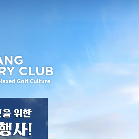
ANG
RY CLUB
laxed Golf Culture