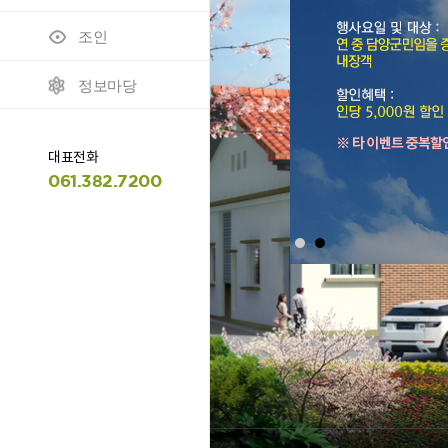
조인
모바일 이용안내
명예의 전당
정보마당
대표전화
061.382.7200