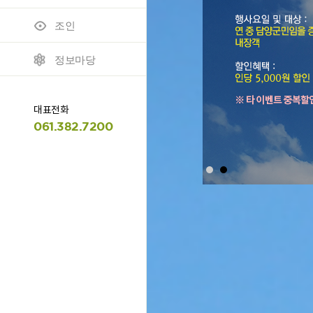
조인
모바일 이용안내
명예의 전당
정보마당
대표전화
061.382.7200