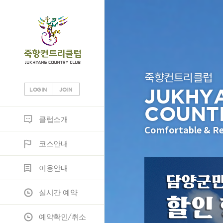
죽향컨트리클럽
JUKHY
LOGIN
JOIN
COUNT
클럽소개
코스안내
이용안내
실시간 예약
예약확인/취소
조인
정보마당
클럽소개
Comfortable & Re
코스안내
클럽소개
코스소개
이용안내
조인게시판
공지사항
이용안내
부대시설
코스공략도
노캐디이용안내
JH조인
고객게시판
실시간 예약
오시는 길
스코어카드
예약안내
포토갤러리
예약확인/취소
위약규정
자료실