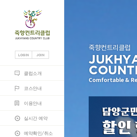
죽향컨트리클럽
JUKHY
LOGIN
JOIN
COUNT
클럽소개
코스안내
이용안내
실시간 예약
예약확인/취소
조인
정보마당
클럽소개
Comfortable & Re
코스안내
클럽소개
코스소개
이용안내
조인게시판
공지사항
이용안내
부대시설
코스공략도
노캐디이용안내
JH조인
고객게시판
실시간 예약
오시는 길
스코어카드
예약안내
포토갤러리
예약확인/취소
위약규정
자료실