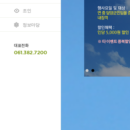
조인
모바일 이용안내
명예의 전당
정보마당
대표전화
061.382.7200