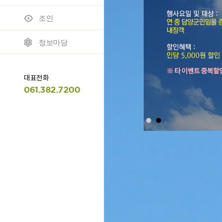
조인
모바일 이용안내
명예의 전당
정보마당
대표전화
061.382.7200