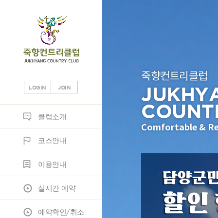
죽향컨트리클럽
JUKHY
LOGIN
JOIN
COUNT
클럽소개
코스안내
이용안내
실시간 예약
예약확인/취소
조인
정보마당
클럽소개
Comfortable & Re
코스안내
클럽소개
코스소개
이용안내
조인게시판
공지사항
이용안내
부대시설
코스공략도
노캐디이용안내
JH조인
고객게시판
실시간 예약
오시는 길
스코어카드
예약안내
포토갤러리
예약확인/취소
위약규정
자료실