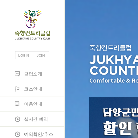
죽향컨트리클럽
JUKHY
LOGIN
JOIN
COUNT
클럽소개
코스안내
이용안내
실시간 예약
예약확인/취소
조인
정보마당
클럽소개
Comfortable & Re
코스안내
클럽소개
코스소개
이용안내
조인게시판
공지사항
이용안내
부대시설
코스공략도
노캐디이용안내
JH조인
고객게시판
실시간 예약
오시는 길
스코어카드
예약안내
포토갤러리
예약확인/취소
위약규정
자료실