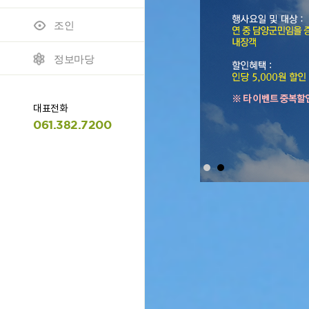
조인
모바일 이용안내
명예의 전당
정보마당
대표전화
061.382.7200